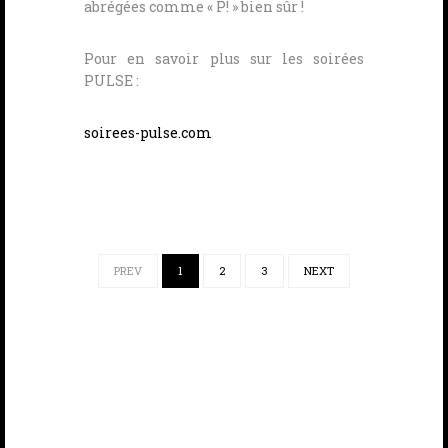
abrégées comme « P! » bien sûr !
Pour en savoir plus sur les soirées
PULSE :
soirees-pulse.com
PREV
1
2
3
NEXT