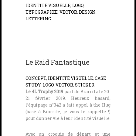
IDENTITÉ VISUELLE
,
LOGO
,
TYPOGRAPHIE
,
VECTOR
,
DESIGN
,
LETTERING
Le Raid Fantastique
CONCEPT
,
IDENTITÉ VISUELLE
,
CASE
STUDY
,
LOGO
,
VECTOR
,
STICKER
Le 4L Trophy 2019
part de Biarritz le 20-
21 février 2019. Heureux hasard,
l’équipage n°342 a fait appel à the Hug
(basé à Biarritz, je vous le rappelle !)
pour donner vie à leur identité visuelle.
Avec un croquis de départ et une