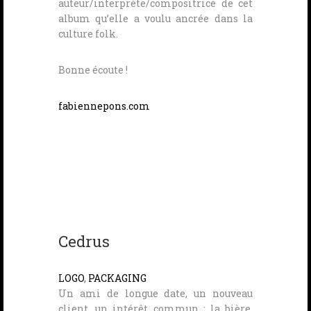
auteur/interprète/compositrice de cet
album qu’elle a voulu ancrée dans la
culture folk.
Bonne écoute !
fabiennepons.com
Cedrus
LOGO
,
PACKAGING
Un ami de longue date, un nouveau
client, un intérêt commun : la bière.